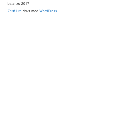
Twitter
to
balanzo 2017
Linkedin
Zerif Lite
drivs med
WordPress