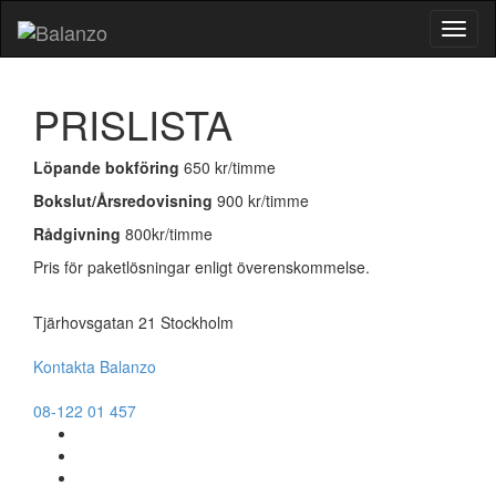
Växla
navig
PRISLISTA
Löpande bokföring
650 kr/timme
Bokslut/Årsredovisning
900 kr/timme
Rådgivning
800kr/timme
Pris för paketlösningar enligt överenskommelse.
Tjärhovsgatan 21 Stockholm
Kontakta Balanzo
08-122 01 457
Go
to
Go
Facebook
to
Go